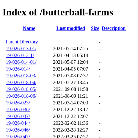
Index of /butterball-farms
Name
Last modified
Size
Description
Parent Directory
-
19-026-013-01/
2021-05-14 07:25
-
19-026-013-1/
2021-04-13 05:14
-
19-026-014-01/
2021-05-07 12:04
-
19-026-014/
2021-04-05 07:07
-
19-026-018-03/
2021-07-08 07:37
-
19-026-018-04/
2021-07-27 13:45
-
19-026-018-05/
2021-09-08 11:58
-
19-026-018-06/
2021-08-09 11:21
-
19-026-023/
2021-07-14 07:03
-
19-026-036/
2021-12-22 13:17
-
19-026-037/
2021-12-22 12:07
-
19-026-044/
2022-02-02 11:36
-
19-026-046/
2022-02-28 12:27
-
19-026-047/
2022-03-25 07:57
-