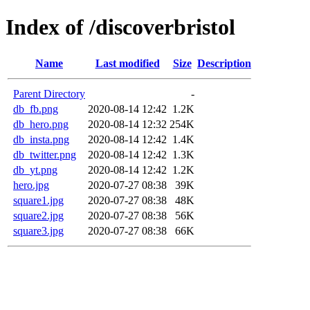
Index of /discoverbristol
Name
Last modified
Size
Description
Parent Directory
-
db_fb.png
2020-08-14 12:42
1.2K
db_hero.png
2020-08-14 12:32
254K
db_insta.png
2020-08-14 12:42
1.4K
db_twitter.png
2020-08-14 12:42
1.3K
db_yt.png
2020-08-14 12:42
1.2K
hero.jpg
2020-07-27 08:38
39K
square1.jpg
2020-07-27 08:38
48K
square2.jpg
2020-07-27 08:38
56K
square3.jpg
2020-07-27 08:38
66K